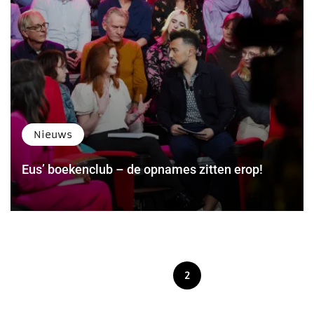
Nieuws
Eus’ boekenclub – de opnames zitten erop!
Berichten
1
2
paginering