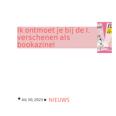
Ik ontmoet je bij de I.
verschenen als
bookazine!
✴︎
✴︎
NIEUWS
JUL 30, 2023