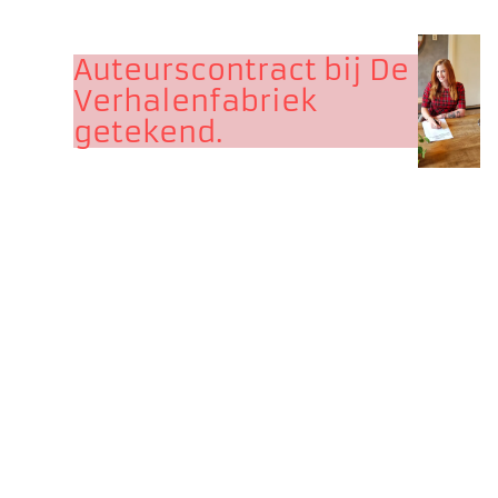
Auteurscontract bij De
Verhalenfabriek
getekend.
NEXT