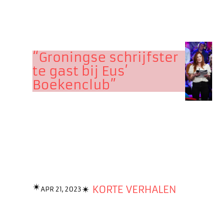
“Groningse schrijfster
te gast bij Eus’
Boekenclub”
✴︎
✴︎
KORTE VERHALEN
APR 21, 2023